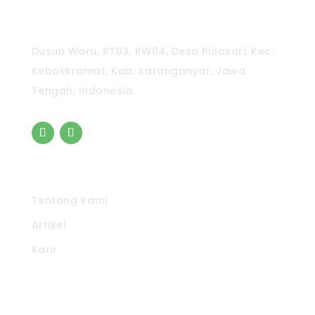
CV. Pradipta Paramita
Dusun Waru, RT03, RW04, Desa Pulosari, Kec.
Kebakkramat, Kab. Karanganyar, Jawa
Tengah, Indonesia.
Pintasan
Tentang Kami
Artikel
Karir