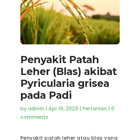
Penyakit Patah
Leher (Blas) akibat
Pyricularia grisea
pada Padi
by
admin
|
Apr 19, 2023
|
Pertanian
|
0
comments
Penyakit patah leher atau blas yang