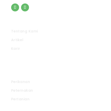
Pintasan
Tentang Kami
Artikel
Karir
Produk Kami
Perikanan
Peternakan
Pertanian