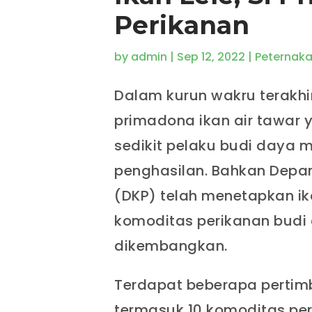
Perikanan
by
admin
|
Sep 12, 2022
|
Peternak
Dalam kurun wakru terakhir
primadona ikan air tawar 
sedikit pelaku budi daya m
penghasilan. Bahkan Depa
(DKP) telah menetapkan ika
komoditas perikanan budi
dikembangkan.
Terdapat beberapa pertim
termasuk 10 komoditas per