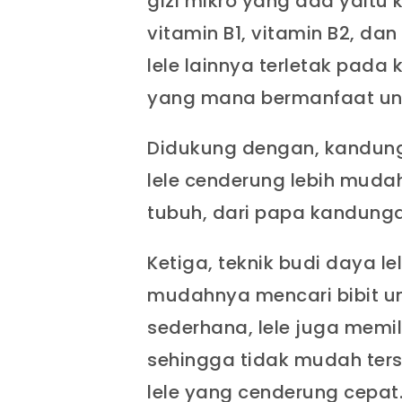
gizi mikro yang ada yaitu k
vitamin B1, vitamin B2, dan
lele lainnya terletak pad
yang mana bermanfaat un
Didukung dengan, kandung
lele cenderung lebih mudah
tubuh, dari papa kandunga
Ketiga, teknik budi daya le
mudahnya mencari bibit un
sederhana, lele juga memi
sehingga tidak mudah ter
lele yang cenderung cepat