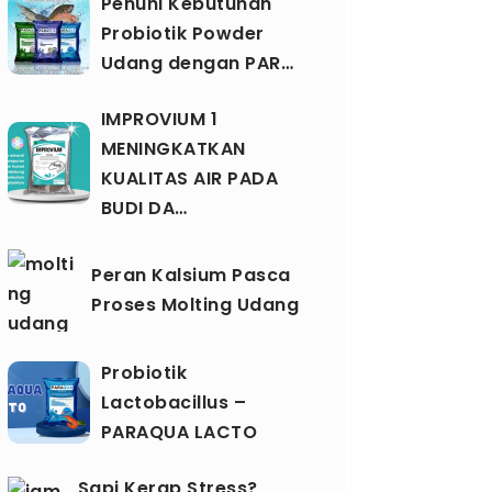
Penuhi Kebutuhan
Probiotik Powder
Udang dengan PAR…
IMPROVIUM 1
MENINGKATKAN
KUALITAS AIR PADA
BUDI DA…
Peran Kalsium Pasca
Proses Molting Udang
Probiotik
Lactobacillus –
PARAQUA LACTO
Sapi Kerap Stress?