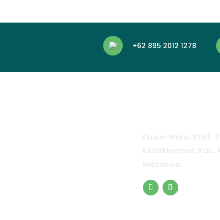
+62 895 2012 1278
CV. Pradipta Pa
Dusun Waru, RT03, R
Kebakkramat, Kab. 
Indonesia.