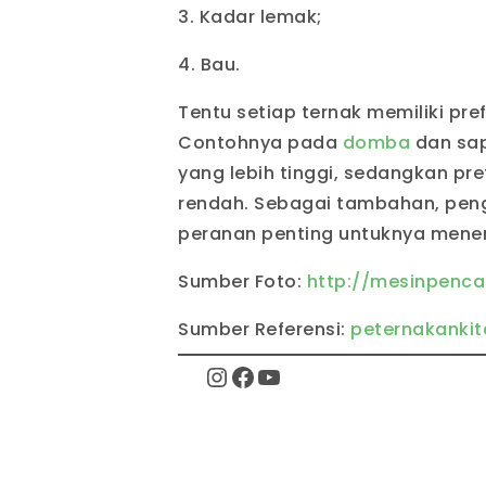
3. Kadar lemak;
4. Bau.
Tentu setiap ternak memiliki pr
Contohnya pada
domba
dan sap
yang lebih tinggi, sedangkan pr
rendah. Sebagai tambahan, pen
peranan penting untuknya menen
Sumber Foto:
http://mesinpenc
Sumber Referensi:
peternakanki
Instagram
Facebook
YouTube