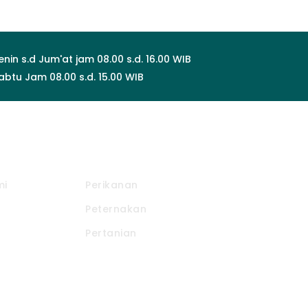
enin s.d Jum'at jam 08.00 s.d. 16.00 WIB
abtu Jam 08.00 s.d. 15.00 WIB
Produk Kami
mi
Perikanan
Peternakan
Pertanian