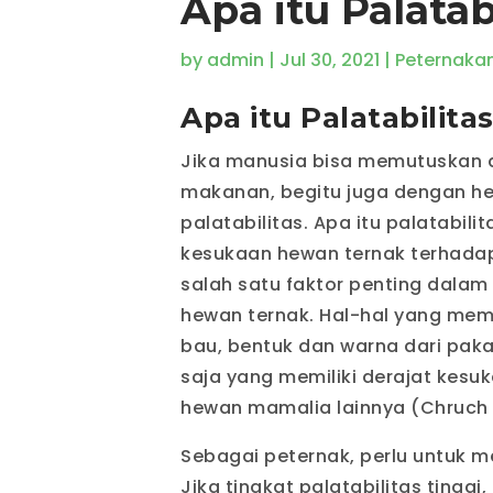
Apa itu Palatab
by
admin
|
Jul 30, 2021
|
Peternaka
Apa itu Palatabilita
Jika manusia bisa memutuskan 
makanan, begitu juga dengan he
palatabilitas. Apa itu palatabili
kesukaan hewan ternak terhadap
salah satu faktor penting dala
hewan ternak. Hal-hal yang me
bau, bentuk dan warna dari pak
saja yang memiliki derajat kes
hewan mamalia lainnya (Chruch 
Sebagai peternak, perlu untuk 
Jika tingkat palatabilitas tingg