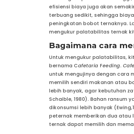
efisiensi biaya juga akan semaki
terbuang sedikit, sehingga biay
peningkatan bobot ternaknya. 
mengukur palatabilitas ternak ki
Bagaimana cara me
Untuk mengukur palatabilitas, 
bernama C
afetaria
F
eeding
.
Cafe
untuk mengujinya dengan cara 
memilih sendiri makanan atau b
lebih banyak, agar kebutuhan za
Schaible, 1980). Bahan ransum y
dikonsumsi lebih banyak (Ewing
peternak memberikan dua atau l
ternak dapat memilih dan mema