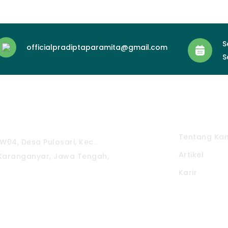
S
officialpradiptaparamita@gmail.com
S
Pintasan
ramita
Tentang Ka
W04, Desa Pulosari, Kec.
Artikel
Karanganyar, Jawa Tengah,
Karir