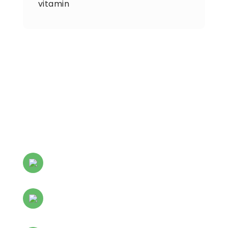
vitamin
+62 895 2012 1278
officialpradiptaparamita@gmail.com