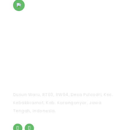
Senin s.d Jum'at jam 08.00 s.d. 16.00 WIB
Sabtu Jam 08.00 s.d. 15.00 WIB
CV. Pradipta Paramita
Dusun Waru, RT03, RW04, Desa Pulosari, Kec.
Kebakkramat, Kab. Karanganyar, Jawa
Tengah, Indonesia.