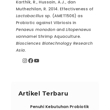
Karthik, R., Hussain, A.J., dan
Muthezhilan, R. 2014. Effectiveness of
Lactobacillus
sp. (AMET1506) as
Probiotic against Vibriosis in
Penaeus monodon
and
Litopenaeus
vannamei
Shrimp Aquaculture.
Biosciences Biotechnology Research
Asia
.
Instagram
Facebook
YouTube
Artikel Terbaru
Penuhi Kebutuhan Probiotik