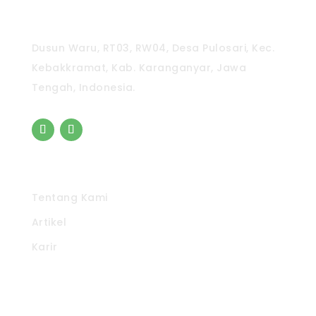
CV. Pradipta Paramita
Dusun Waru, RT03, RW04, Desa Pulosari, Kec.
Kebakkramat, Kab. Karanganyar, Jawa
Tengah, Indonesia.
Pintasan
Tentang Kami
Artikel
Karir