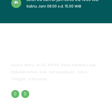
Sabtu Jam 08.00 s.d. 15.00 WIB
CV. Pradipta Paramita
Dusun Waru, RT03, RW04, Desa Pulosari, Kec.
Kebakkramat, Kab. Karanganyar, Jawa
Tengah, Indonesia.
Pintasan