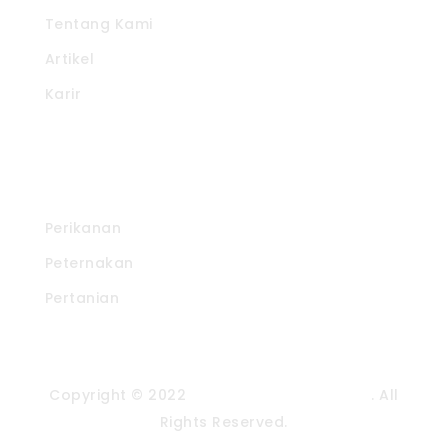
Tentang Kami
Artikel
Karir
Produk Kami
Perikanan
Peternakan
Pertanian
Copyright © 2022
CV. Pradipta Paramita
. All
Rights Reserved.