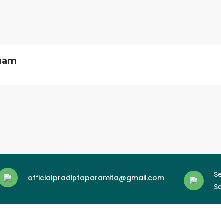
anam
Se
officialpradiptaparamita@gmail.com
Sa