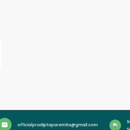
S
officialpradiptaparamita@gmail.com
S