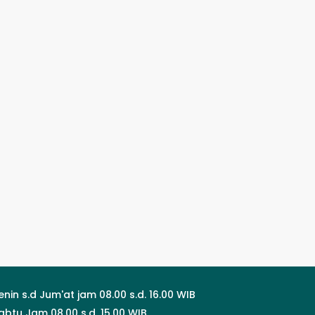
enin s.d Jum'at jam 08.00 s.d. 16.00 WIB
abtu Jam 08.00 s.d. 15.00 WIB