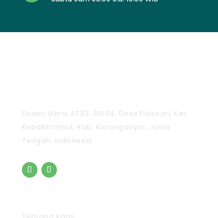
CV. Pradipta Paramita
Dusun Waru, RT03, RW04, Desa Pulosari, Kec.
Kebakkramat, Kab. Karanganyar, Jawa
Tengah, Indonesia.
Pintasan
Tentang Kami