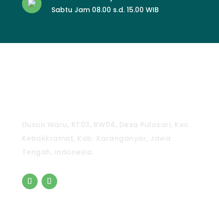
Sabtu Jam 08.00 s.d. 15.00 WIB
CV. Pradipta Paramita
Dusun Waru, RT03, RW04, Desa Pulosari, Kec.
Kebakkramat, Kab. Karanganyar, Jawa
Tengah, Indonesia.
Pintasan