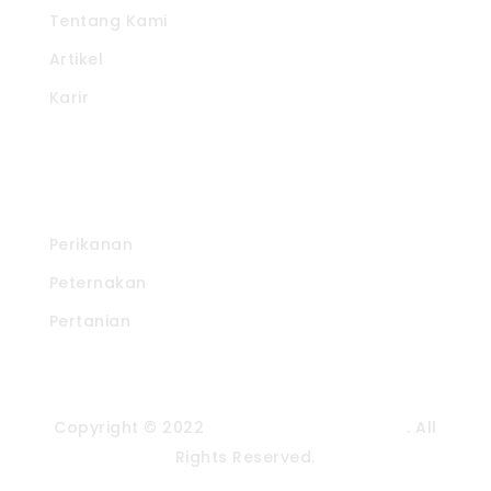
Tentang Kami
Artikel
Karir
Produk Kami
Perikanan
Peternakan
Pertanian
Copyright © 2022
CV. Pradipta Paramita
. All
Rights Reserved.