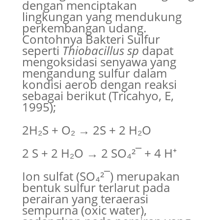
dengan menciptakan
lingkungan yang mendukung
perkembangan udang.
Contohnya Bakteri Sulfur
seperti
Thiobacillus
sp
dapat
mengoksidasi senyawa yang
mengandung sulfur dalam
kondisi aerob dengan reaksi
sebagai berikut (Tricahyo, E,
1995);
2H₂S + O₂ → 2S + 2 H₂O
2 S + 2 H₂O → 2 SO₄²¯ + 4 H⁺
Ion sulfat (SO₄²¯) merupakan
bentuk sulfur terlarut pada
perairan yang teraerasi
sempurna (oxic water),