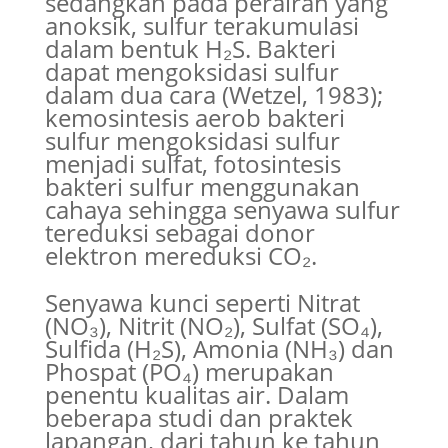
sedangkan pada perairan yang
anoksik, sulfur terakumulasi
dalam bentuk H₂S. Bakteri
dapat mengoksidasi sulfur
dalam dua cara (Wetzel, 1983);
kemosintesis aerob bakteri
sulfur mengoksidasi sulfur
menjadi sulfat, fotosintesis
bakteri sulfur menggunakan
cahaya sehingga senyawa sulfur
tereduksi sebagai donor
elektron mereduksi CO₂.
Senyawa kunci seperti Nitrat
(NO₃), Nitrit (NO₂), Sulfat (SO₄),
Sulfida (H₂S), Amonia (NH₃) dan
Phospat (PO₄) merupakan
penentu kualitas air. Dalam
beberapa studi dan praktek
lapangan, dari tahun ke tahun