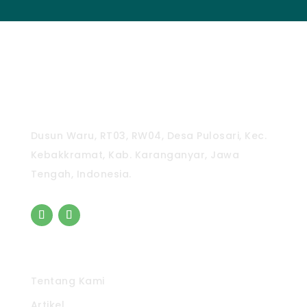
CV. Pradipta Paramita
Dusun Waru, RT03, RW04, Desa Pulosari, Kec.
Kebakkramat, Kab. Karanganyar, Jawa
Tengah, Indonesia.
Pintasan
Tentang Kami
Artikel