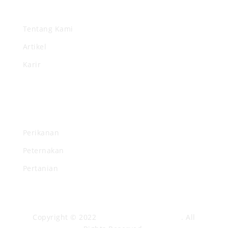
Pintasan
Tentang Kami
Artikel
Karir
Produk Kami
Perikanan
Peternakan
Pertanian
Copyright © 2022
CV. Pradipta Paramita
. All