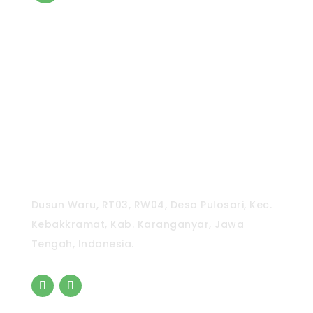
CV. Pradipta Paramita
Dusun Waru, RT03, RW04, Desa Pulosari, Kec.
Kebakkramat, Kab. Karanganyar, Jawa
Tengah, Indonesia.