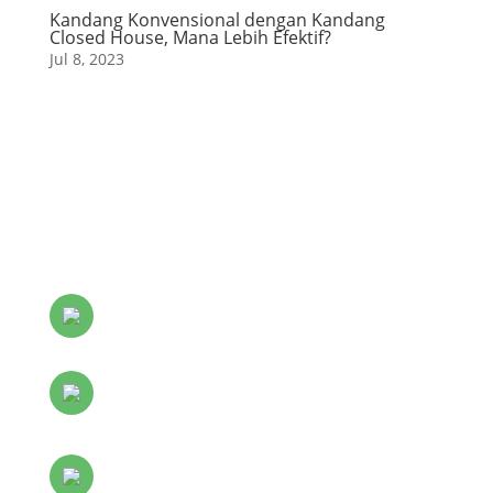
Kandang Konvensional dengan Kandang
Closed House, Mana Lebih Efektif?
Jul 8, 2023
+62 895 2012 1278
officialpradiptaparamita@gmail.com
Senin s.d Jum'at jam 08.00 s.d. 16.00 WIB
Sabtu Jam 08.00 s.d. 15.00 WIB